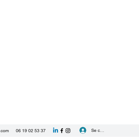
Se connecter
l.com
06 19 02 53 37