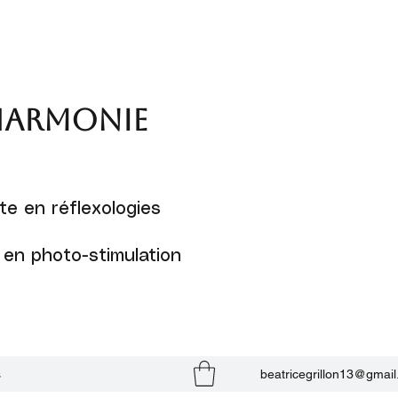
armonie
e en réflexologies
 en photo-stimulation
s
beatricegrillon13@gmai